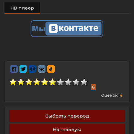
HD плеер
6
Оценок:
4
Выбрать перевод
На главную