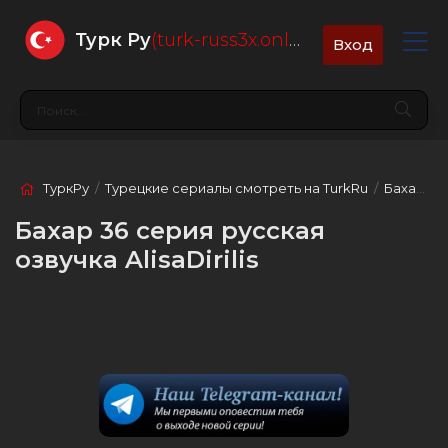
Турк Ру
(turk-russ3x.online)
Вход
ТуркРу
/
Турецкие сериалы смотреть на TurkRu
/
Бахар
/ 3
Бахар 36 серия русская
озвучка AlisaDirilis